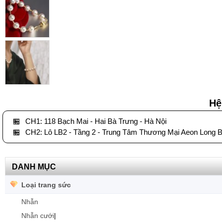
Hệ
🏪
CH1: 118 Bạch Mai - Hai Bà Trưng - Hà Nội
🏪
CH2: Lô LB2 - Tầng 2 - Trung Tâm Thương Mại Aeon Long B
DANH MỤC
Loại trang sức
Nhẫn
Nhẫn cưới
|