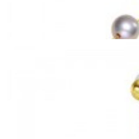
Mã hàng:69851039