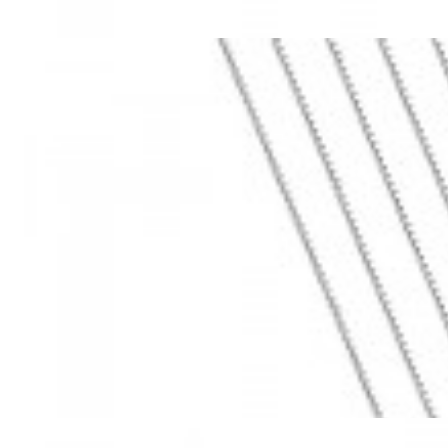
Mã hàng:69283022