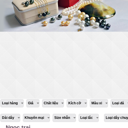
Loại hàng
Giá
Chất liệu
Kích cỡ
Màu xi
Loại đá
Dài dây
Khuyến mại
Size nhẫn
Loại lắc
Loại dây chu
Ngọc trai