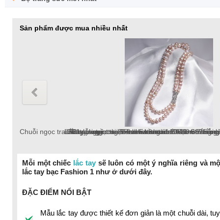
Sản phẩm được mua nhiều nhất
Chuỗi ngọc trai Freshwater tròn 8-9mm hồng chốt bạc S925 xi b
Lắc tay ngọc trai Freshwater tròn 10-11mm trắng
Lắc tay ngọc trai Freshwater tròn 6-7mm trắng v
Bông tai ngọc trai Freshwater tròn 9-10mm trắn
Dây chuyền ngọc trai Freshwater tròn 6-7mm v
Chuỗi ngọc trai Freshwater tròn 9-10 mm trắng
Mỗi một chiếc
lắc tay
sẽ luôn có một ý nghĩa riêng và m
lắc tay bạc Fashion 1 như ở dưới đây.
chuỗi ngọc trai
ĐẶC ĐIỂM NỔI BẬT
Mẫu lắc tay được thiết kế đơn giản là một chuỗi dài, t