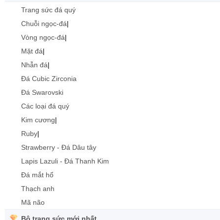
Trang sức đá quý
Chuỗi ngọc-đá
|
Vòng ngọc-đá
|
Mặt đá
|
Nhẫn đá
|
Đá Cubic Zirconia
Đá Swarovski
Các loại đá quý
Kim cương
|
Ruby
|
Strawberry - Đá Dâu tây
Lapis Lazuli - Đá Thanh Kim
Đá mắt hổ
Thạch anh
Mã não
Bộ trang sức mới nhất