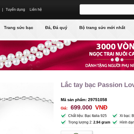
|
Tuyển dụng
Liên hệ
Trang sức bạc
Đá, Đá quý
Bộ trang sức mới nhất
Lắc tay bạc Passion Lo
29751058
Mã sản phẩm:
699.000
VNĐ
Giá:
Chất liệu: Bạc Italia 925
Xi bạc: 
Trọng lượng 2:
2.94 gram
Hình dạ