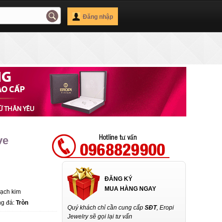
Đăng nhập
ve
ĐĂNG KÝ
MUA HÀNG NGAY
Bạch kim
ng đá:
Tròn
Quý khách chỉ cần cung cấp
SĐT
, Eropi
Jewelry sẽ gọi lại tư vấn