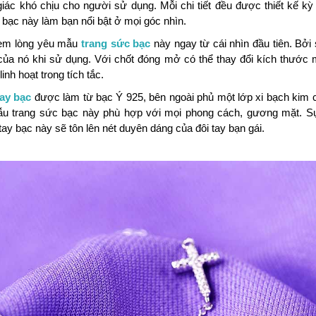
iác khó chịu cho người sử dụng. Mỗi chi tiết đều được thiết kế k
 bạc này làm bạn nổi bật ở mọi góc nhìn.
em lòng yêu mẫu
trang sức bạc
này ngay từ cái nhìn đầu tiên. Bởi
 của nó khi sử dụng. Với chốt đóng mở có thể thay đổi kích thước
inh hoạt trong tích tắc.
tay bạc
được làm từ bạc Ý 925, bên ngoài phủ một lớp xi bạch kim
ẫu trang sức bạc này phù hợp với mọi phong cách, gương mặt. Sự
 tay bạc này sẽ tôn lên nét duyên dáng của đôi tay bạn gái.