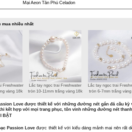
Mại Aeon Tân Phú Celadon
 mua nhiều nhất
 Freshwater
Dây chuyền ngọc trai
chuỗi ngọc trai Freshwater
g vàng 18k
Freshwater tròn 6-7mm vàng
ngọc trai tròn 3-4mm Ele
ss
18k Empire
assion Love được thiết kế với những đường nét gắn đá cầu kỳ và
khi kết hợp với mọi trang phục, tôn vinh những đường nét thanh
I BẬT
bạc Passion Love
được thiết kế với kiểu dáng mảnh mai nên rất 