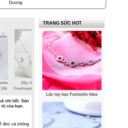
Dương
TRANG SỨC HOT
 18k,
Bông tai ngọc trai thật 8-9mm
Lắc tay ngọc trai tròn 10-12mm
gance
patty
trắng
Lắc tay bạc Fantastic Idea
 chi tiết. Sản
 tú của bạn.
dễ đeo và không