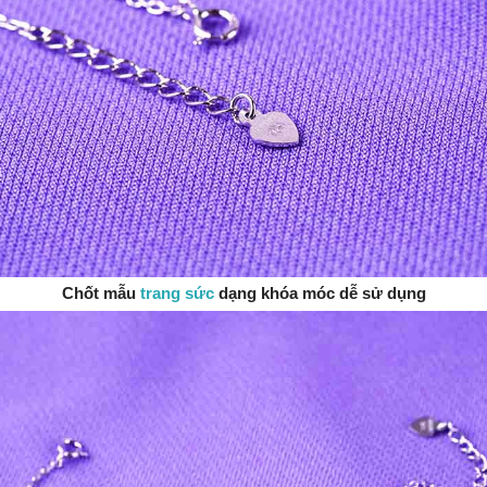
Chốt mẫu
trang sức
dạng khóa móc dễ sử dụng