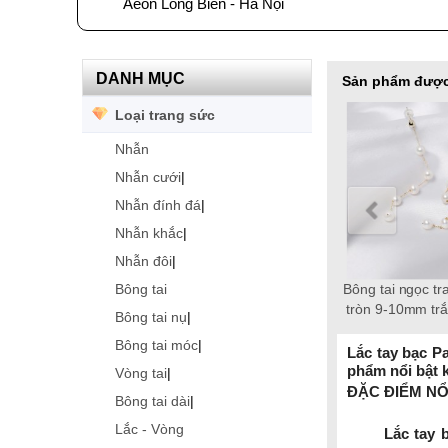
Aeon Long Biên - Hà Nội
DANH MỤC
Sản phẩm được
Loại trang sức
Nhẫn
Nhẫn cưới
|
Nhẫn đính đá
|
Nhẫn khắc
|
Nhẫn đôi
|
Bông tai
Bông tai ngọc trai Freshwater
Lắc tay ngọc trai Freshwater
Chuỗi ngọc trai Freshwater
Chuỗi ngọc trai Freshwater
Chuỗi ngọc trai Freshwater
Chuỗi ngọc trai Freshwater
Lắc tay ngọc trai
tròn 10-11mm trắng vàng 18k
tròn 9-10mm trắng vàng 18k
tròn 9-10 mm trắng chốt bạc
tròn 6-7mm trắng chốt bạc
tròn 6-7mm trắng chốt bạc
tròn 8-9mm hồng chốt bạc
tròn 6-7mm trắn
Bông tai nụ
|
S925 xi bạch kim gắn đá CZ
S925 xi bạch kim gắn đá CZ
S925 xi bạch kim gắn đá CZ
Fortune
Grace
S925
Timele
Bông tai móc
|
trắng 3 tầng
trắng 2 tầng
trắng
Lắc tay bạc P
phẩm nổi bật 
Vòng tai
|
ĐẶC ĐIỂM NỔ
Bông tai dài
|
Lắc - Vòng
Lắc tay 