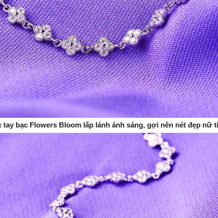
 tay bạc Flowers Bloom lấp lánh ánh sáng, gợi nên nét đẹp nữ t