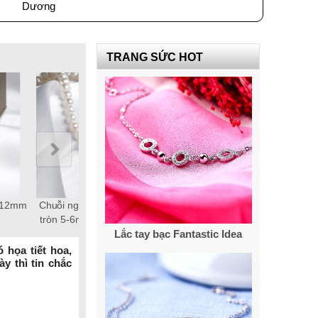
Dương
TRANG SỨC HOT
ater
Chuỗi ngọc trai Freshwater
Bông tai ngọc trai Freshwater
t bạc
tròn 8-9mm hồng chốt bạc
tròn 9-10mm trắng vàng 18k
Lắc tay bạc Fantastic Idea
S925 xi bạch kim gắn đá CZ
Grace
trắng 2 tầng
 họa tiết hoa,
y thì tin chắc