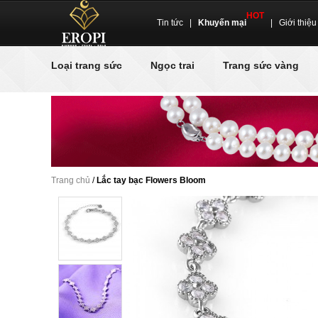
HOT
Tin tức
|
Khuyến mại
|
Giới thiệu
Loại trang sức
Ngọc trai
Trang sức vàng
Trang chủ
/
Lắc tay bạc Flowers Bloom