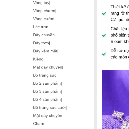
Vòng tay
|
Thiết kế 
Vòng charm
|
rạng rỡ t
Vòng cườm
|
CZ tạo nê
Lắc trơn
|
Chất liệu
phổ biến 
Dây chuyền
Bloom kh
Dây trơn
|
Dễ sử dụn
Dây kèm mặt
|
các món đ
Kiềng
|
Mặt dây chuyền
|
Bộ trang sức
Bộ 2 sản phẩm
|
Bộ 3 sản phẩm
|
Bộ 4 sản phẩm
|
Bộ trang sức cưới
|
Mặt dây chuyền
Charm