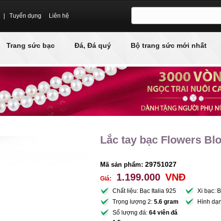
|
Tuyển dụng
Liên hệ
Trang sức bạc
Đá, Đá quý
Bộ trang sức mới nhất
Lắc tay bạc Flowers B
29751027
Mã sản phẩm:
1.199.000
VNĐ
Giá:
Chất liệu: Bạc Italia 925
Xi bạc: 
Trọng lượng 2:
5.6 gram
Hình dạ
Số lượng đá:
64 viên đá