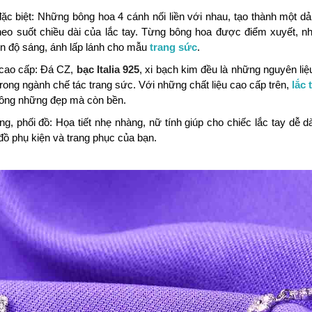
đặc biệt: Những bông hoa 4 cánh nối liền với nhau, tạo thành một dả
heo suốt chiều dài của lắc tay. Từng bông hoa được điểm xuyết, n
n độ sáng, ánh lấp lánh cho mẫu
trang sức
.
 cao cấp: Đá CZ,
bạc Italia 925
, xi bạch kim đều là những nguyên li
trong ngành chế tác trang sức. Với những chất liệu cao cấp trên,
lắc 
ông những đẹp mà còn bền.
g, phối đồ: Họa tiết nhẹ nhàng, nữ tính giúp cho chiếc lắc tay dễ d
ồ phụ kiện và trang phục của bạn.