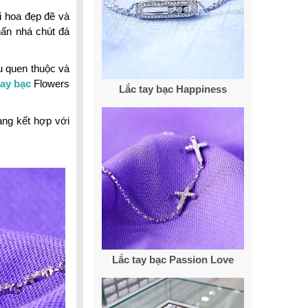
i hoa đẹp đẽ và
hấn nhá chút đá
ệu quen thuộc và
tay bạc
Flowers
Lắc tay bạc Happiness
àng kết hợp với
Lắc tay bạc Passion Love