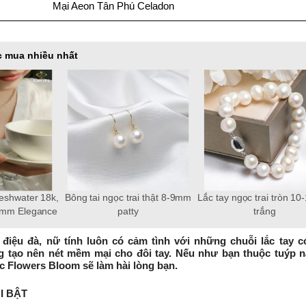
Mại Aeon Tân Phú Celadon
 mua nhiều nhất
i Freshwater
Chuỗi ngọc trai Freshwater
Chuỗi ngọc trai Freshw
ng chốt bạc
tròn 6-7mm trắng chốt bạc
tròn 9-10 mm trắng chố
im gắn đá CZ
S925 xi bạch kim gắn đá CZ
S925
g
trắng 3 tầng
điệu đà, nữ tính luôn có cảm tình với những chuỗi lắc tay có
 tạo nên nét mềm mại cho đôi tay. Nếu như bạn thuộc tuýp nà
ạc Flowers Bloom sẽ làm hài lòng bạn.
I BẬT