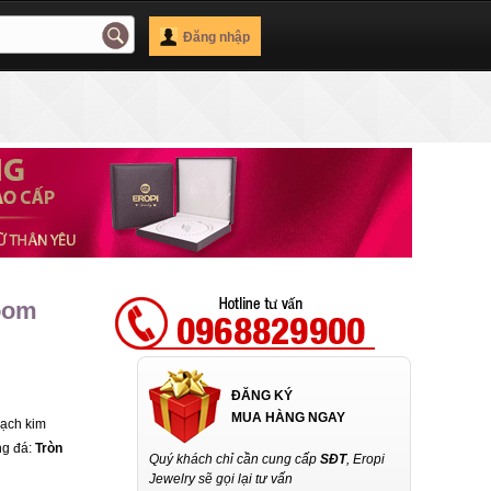
Đăng nhập
loom
ĐĂNG KÝ
MUA HÀNG NGAY
Bạch kim
ng đá:
Tròn
Quý khách chỉ cần cung cấp
SĐT
, Eropi
Jewelry sẽ gọi lại tư vấn