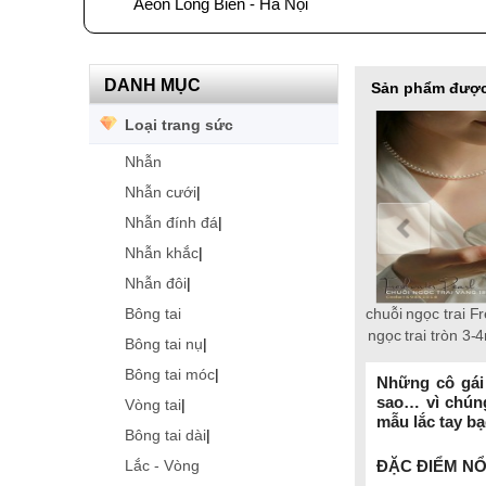
Aeon Long Biên - Hà Nội
DANH MỤC
Sản phẩm được
Loại trang sức
Nhẫn
Nhẫn cưới
|
Nhẫn đính đá
|
Nhẫn khắc
|
Nhẫn đôi
|
Bông tai
chuỗi ngọc trai Freshwater 18k,
Lắc tay ngọc trai tròn 10-12mm
Bông tai ngọc trai thật 8-9mm
Lắc tay ngọc trai Freshwater
Chuỗi ngọc trai Freshwater
Dây chuyền ngọc trai
Chuỗi ngọc tra
ngọc trai tròn 3-4mm Elegance
Freshwater tròn 6-7mm vàng
tròn 6-7mm trắng vàng 18k
tròn 5-6mm trắng chốt bạc
trắng
patty
tròn 6-7mm trắ
Bông tai nụ
|
S925 xi bạch kim gắn đá CZ
18k Empire
Timeless
S925 xi bạch k
Bông tai móc
|
trắng
trắn
Những cô gái 
sao… vì chúng
Vòng tai
|
mẫu lắc tay b
Bông tai dài
|
ĐẶC ĐIỂM NỔ
Lắc - Vòng