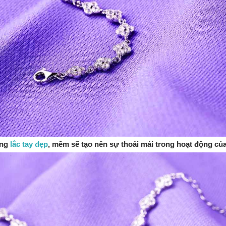
áng
lắc tay đẹp
, mềm sẽ tạo nên sự thoải mái trong hoạt động của 