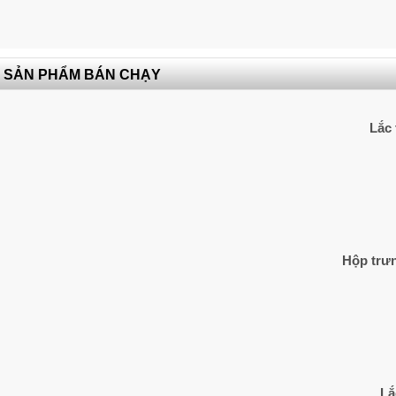
SẢN PHẨM BÁN CHẠY
Lắc 
Hộp trưn
Lắ