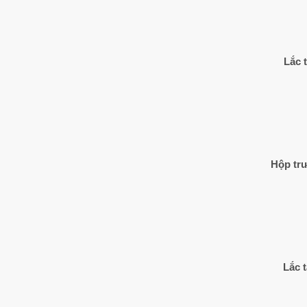
Lắc 
Hộp trư
Lắc 