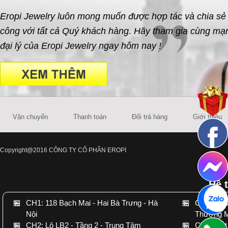
Eropi Jewelry luôn mong muốn được hợp tác và chia sẻ
công với tất cả Quý khách hàng. Hãy tham gia cùng mạn
đại lý của Eropi Jewelry ngay hôm nay !
Vận chuyển
Thanh toán
Đổi trả hàng
Giới thiệu
Copyright@2016 CÔNG TY CỔ PHẦN EROPI
Hệ 
🏪
CH1: 118 Bạch Mai - Hai Bà Trưng - Hà
🏪
CH3: Conc
Nội
Thương M
🏪
CH2: Lô LB2 - Tầng 2 - Trung Tâm
🏪
CH4: Slot