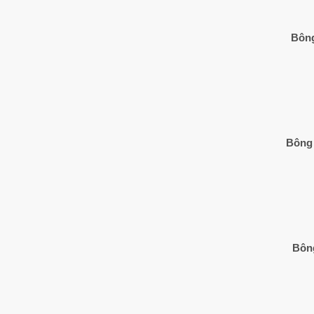
Bông
Bông 
Bông