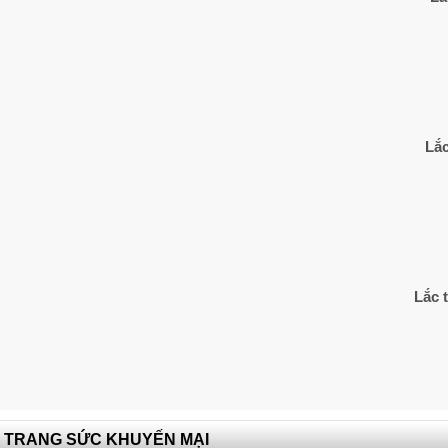
Lắc
Lắc 
TRANG SỨC KHUYẾN MẠI