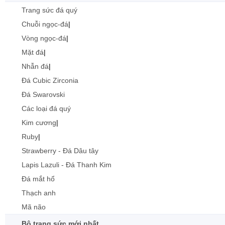
Trang sức đá quý
Chuỗi ngọc-đá
|
Vòng ngọc-đá
|
Mặt đá
|
Nhẫn đá
|
Đá Cubic Zirconia
Đá Swarovski
Các loại đá quý
Kim cương
|
Ruby
|
Strawberry - Đá Dâu tây
Lapis Lazuli - Đá Thanh Kim
Đá mắt hổ
Thạch anh
Mã não
Bộ trang sức mới nhất