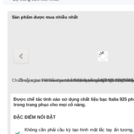
Sản phẩm được mua nhiều nhất
Chuỗi ngọc trai Freshwater tròn 6-7mm trắng chốt bạc S925 xi 
Chuỗi ngọc trai Freshwater tròn 8-9mm hồng chốt bạc S925 xi b
Chuỗi ngọc trai Freshwater tròn 5-6mm trắng chốt bạc S925 
Chuỗi ngọc trai Freshwater tròn 6-7mm trắng chốt bạc S925 
Chuỗi ngọc trai Freshwater tròn 9-10 mm trắng
Lắc tay ngọc trai tròn 10-12mm tr
Bông tai ngọc tr
Được chế tác tinh xảo sử dụng chất liệu bạc Italia 925 p
trong trang phục cho mọi cô nàng.
ĐẶC ĐIỂM NỔI BẬT
Không cần phải cầu kỳ tạo hình mặt lắc tay ấn tượng,