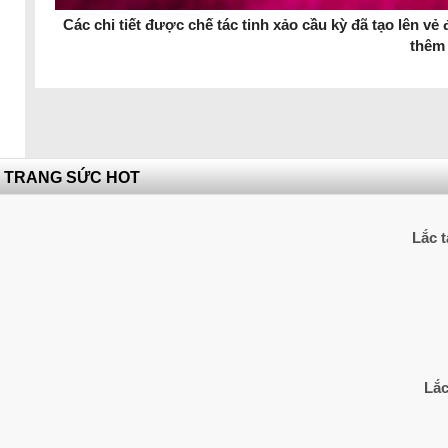
Các chi tiết được chế tác tinh xảo cầu kỳ đã tạo lên v
thêm 
TRANG SỨC HOT
Lắc t
Lắc