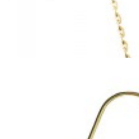
Mã hàng:69461061