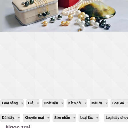
Loại hàng
Giá
Chất liệu
Kích cỡ
Màu xi
Loại đá
Dài dây
Khuyến mại
Size nhẫn
Loại lắc
Loại dây chu
Ngọc trai