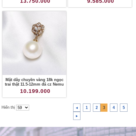
13.750.000
9.585.000
Mặt dây chuyền vàng 18k ngọc
trai thật 11.5-12mm đá cz Nemu
10.199.000
Hiển thị
1
2
3
4
5